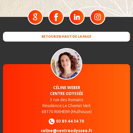
Google
Facebook
Linkedin
Instagram
RETOUR EN HAUT DE LA PAGE
CÉLINE WEBER
CENTRE ODYSSÉE
3 rue des Romains
Résidence Le Chemin Vert
68170
RIXHEIM
(Mulhouse)
03 89 44 54 70
celine@centreodyssee.fr