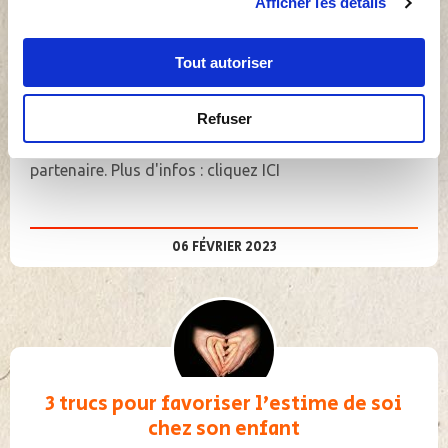
riche et propulsante. Le stage pour couples offre une
Afficher les détails
excellente occasion d'apprendre rapidement les
outils proposés par l'Imago dans un cadre stimulant
Tout autoriser
et structuré. Et cela permet aussi de s'amuser
beaucoup tout en nourrissant la connexion ! Le tout
Refuser
entre vous deux, il n'y a aucune obligation à se
dévoiler en groupe, le travail se fait seul avec votre
partenaire. Plus d'infos : cliquez ICI
06 FÉVRIER 2023
3 trucs pour favoriser l’estime de soi
chez son enfant